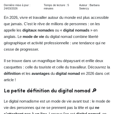
Dernière mise à jour :
Temps de lecture : 5
Auteur : Barbara
24/03/2026
minutes
Swierzy
En 2026, vivre et travailler autour du monde est plus accessible
que jamais. C’est le rêve de millions de personnes : on les
appelle les
digitaux nomades
ou «
digital nomads
» en
anglais. Le
mode de vie
du digital nomad combine liberté
géographique et activité professionnelle : une tendance qui ne
cesse de progresser.
Il se trouve dans un magnifique lieu dépaysant et enfile deux
casquettes : celle du touriste et celle du travailleur. Découvrez la
définition
et les
avantages
du
digital nomad
en 2026 dans cet
article !
La petite définition du digital nomad 🔎
Le digital nomadisme est un mode de vie avant tout : le mode de
vie des personnes qui ne se prennent pas la tête et qui
ne
s’attachent pas à un lieu
. Lorsque l’on est
digital nomad
, on