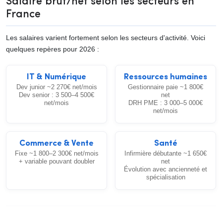
Salaire brut/net selon les secteurs en
France
Les salaires varient fortement selon les secteurs d'activité. Voici
quelques repères pour 2026 :
IT & Numérique
Ressources humaines
Dev junior ~2 270€ net/mois
Gestionnaire paie ~1 800€
Dev senior : 3 500–4 500€
net
net/mois
DRH PME : 3 000–5 000€
net/mois
Commerce & Vente
Santé
Fixe ~1 800–2 300€ net/mois
Infirmière débutante ~1 650€
+ variable pouvant doubler
net
Évolution avec ancienneté et
spécialisation