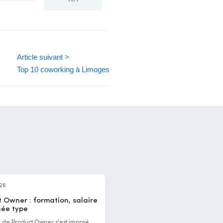
Article suivant >
Top 10 coworking à Limoges
026
 Owner : formation, salaire
née type
r de Product Owner s'est imposé