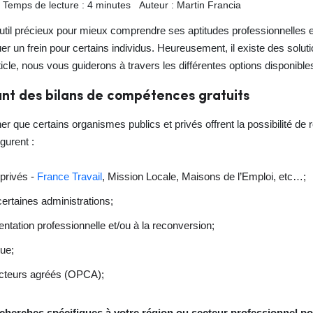
Temps de lecture : 4 minutes
Auteur : Martin Francia
til précieux pour mieux comprendre ses aptitudes professionnelles et 
r un frein pour certains individus. Heureusement, il existe des soluti
cle, nous vous guiderons à travers les différentes options disponible
nt des bilans de compétences gratuits
gner que certains organismes publics et privés offrent la possibilité d
gurent :
 privés -
France Travail
, Mission Locale, Maisons de l’Emploi, etc…;
 certaines administrations;
entation professionnelle et/ou à la reconversion;
nue;
ecteurs agréés (OPCA);
echerches spécifiques à votre région ou secteur professionnel pou