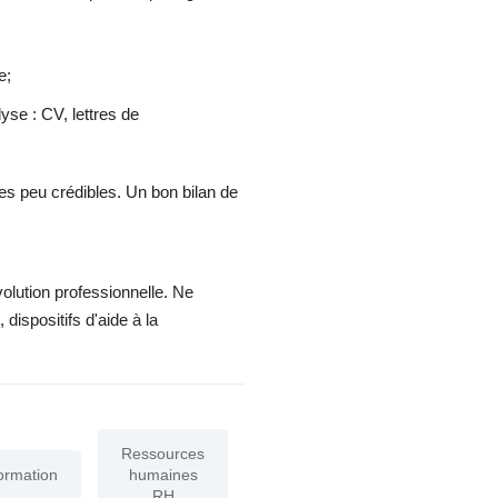
e;
yse : CV, lettres de
des peu crédibles. Un bon bilan de
olution professionnelle. Ne
ispositifs d'aide à la
Ressources
ormation
humaines
RH