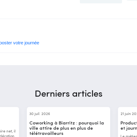
ooster votre journée
Derniers articles
30 juil. 2026
21 juin 2
Coworking à Biarritz : pourquoi la
Product
ville attire de plus en plus de
et jour
re net, il
télétravailleurs
dération
Le métie