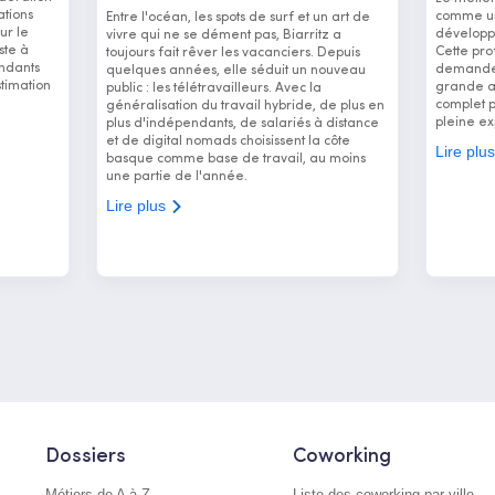
ations
comme un 
Entre l'océan, les spots de surf et un art de
ur le
développ
vivre qui ne se dément pas, Biarritz a
ste à
Cette pro
toujours fait rêver les vacanciers. Depuis
ndants
demande 
quelques années, elle séduit un nouveau
stimation
grande ad
public : les télétravailleurs. Avec la
complet 
généralisation du travail hybride, de plus en
pleine ex
plus d'indépendants, de salariés à distance
et de digital nomads choisissent la côte
Lire plu
basque comme base de travail, au moins
une partie de l'année.
Lire plus
Dossiers
Coworking
Métiers de A à Z
Liste des coworking par ville