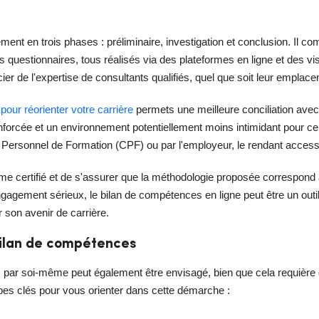
nt en trois phases : préliminaire, investigation et conclusion. Il co
 questionnaires, tous réalisés via des plateformes en ligne et des v
ier de l'expertise de consultants qualifiés, quel que soit leur empla
our réorienter votre carrière
permets une meilleure conciliation avec 
enforcée et un environnement potentiellement moins intimidant pour cert
Personnel de Formation (CPF) ou par l'employeur, le rendant accessib
nisme certifié et de s'assurer que la méthodologie proposée correspon
agement sérieux, le bilan de compétences en ligne peut être un outil 
er son avenir de carrière.
bilan de compétences
 par soi-même peut également être envisagé, bien que cela requière
apes clés pour vous orienter dans cette démarche :