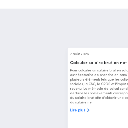
7 août 2026
Calculer salaire brut en net
Pour calculer un salaire brut en salai
est nécessaire de prendre en consi
plusieurs éléments tels que les cotis
sociales, la CSG, la CRDS et l'impôt s
revenu. La méthode de calcul consi
déduire les prélèvements correspo
du salaire brut afin d'obtenir une e
du salaire net.
Lire plus