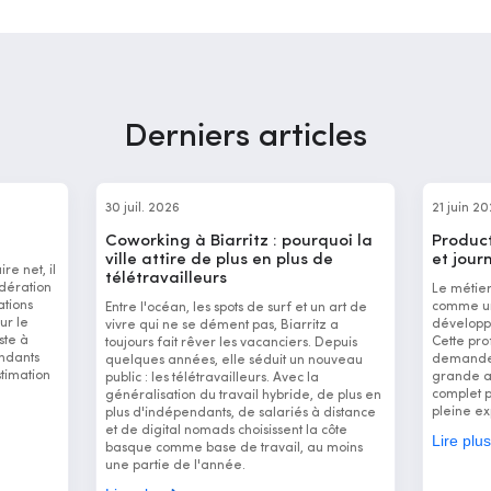
Derniers articles
30 juil. 2026
21 juin 2
Coworking à Biarritz : pourquoi la
Product
ville attire de plus en plus de
et jour
re net, il
télétravailleurs
dération
Le métie
ations
comme un 
Entre l'océan, les spots de surf et un art de
ur le
développ
vivre qui ne se dément pas, Biarritz a
ste à
Cette pro
toujours fait rêver les vacanciers. Depuis
ndants
demande 
quelques années, elle séduit un nouveau
stimation
grande ad
public : les télétravailleurs. Avec la
complet 
généralisation du travail hybride, de plus en
pleine ex
plus d'indépendants, de salariés à distance
et de digital nomads choisissent la côte
Lire plu
basque comme base de travail, au moins
une partie de l'année.