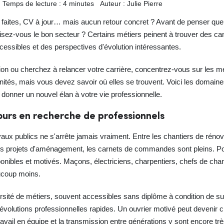
Temps de lecture : 4 minutes
Auteur : Julie Pierre
faites, CV à jour… mais aucun retour concret ? Avant de penser que 
sez-vous le bon secteur ? Certains métiers peinent à trouver des can
essibles et des perspectives d'évolution intéressantes.
n ou cherchez à relancer votre carrière, concentrez-vous sur les mét
tés, mais vous devez savoir où elles se trouvent. Voici les domaine
donner un nouvel élan à votre vie professionnelle.
ours en recherche de professionnels
aux publics ne s'arrête jamais vraiment. Entre les chantiers de rénov
ds projets d'aménagement, les carnets de commandes sont pleins. Po
ponibles et motivés. Maçons, électriciens, charpentiers, chefs de chan
aucoup moins.
sité de métiers, souvent accessibles sans diplôme à condition de su
évolutions professionnelles rapides. Un ouvrier motivé peut devenir 
travail en équipe et la transmission entre générations y sont encore tr