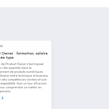
026
 Owner : formation, salaire
née type
r de Product Owner s'est imposé
rôle essentiel dans le
ement de produits numériques.
fession entre technique et business,
des compétences variées et une
aptabilité. Voici un tour d'horizon
pour comprendre ce métier en
pansion.
s