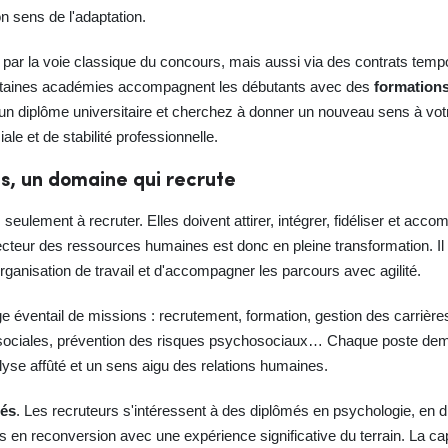
n sens de l'adaptation.
ar la voie classique du concours, mais aussi via des contrats tempo
ertaines académies accompagnent les débutants avec des
formations
n diplôme universitaire et cherchez à donner un nouveau sens à votr
iale et de stabilité professionnelle.
s, un domaine qui recrute
seulement à recruter. Elles doivent attirer, intégrer, fidéliser et ac
eur des ressources humaines est donc en pleine transformation. Il s'a
rganisation de travail et d'accompagner les parcours avec agilité.
 éventail de missions : recrutement, formation, gestion des carrières, 
s sociales, prévention des risques psychosociaux… Chaque poste d
nalyse affûté et un sens aigu des relations humaines.
iés
. Les recruteurs s'intéressent à des diplômés en psychologie, en d
en reconversion avec une expérience significative du terrain. La capa