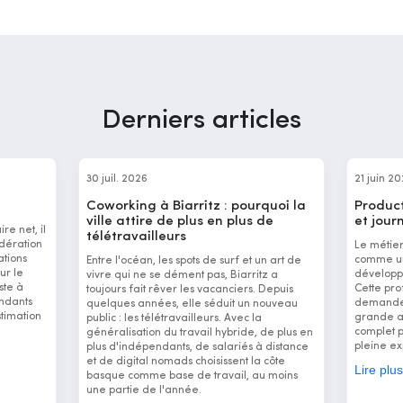
Derniers articles
30 juil. 2026
21 juin 2
Coworking à Biarritz : pourquoi la
Product
ville attire de plus en plus de
et jour
re net, il
télétravailleurs
dération
Le métie
ations
comme un 
Entre l'océan, les spots de surf et un art de
ur le
développ
vivre qui ne se dément pas, Biarritz a
ste à
Cette pro
toujours fait rêver les vacanciers. Depuis
ndants
demande 
quelques années, elle séduit un nouveau
stimation
grande ad
public : les télétravailleurs. Avec la
complet 
généralisation du travail hybride, de plus en
pleine ex
plus d'indépendants, de salariés à distance
et de digital nomads choisissent la côte
Lire plu
basque comme base de travail, au moins
une partie de l'année.