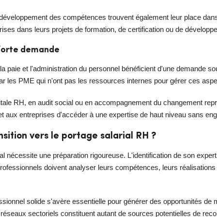
 développement des compétences trouvent également leur place dans c
ses dans leurs projets de formation, de certification ou de développ
 forte demande
la paie et l'administration du personnel bénéficient d'une demande so
par les PME qui n'ont pas les ressources internes pour gérer ces as
itale RH, en audit social ou en accompagnement du changement représ
met aux entreprises d'accéder à une expertise de haut niveau sans en
sition vers le portage salarial RH ?
ial nécessite une préparation rigoureuse. L'identification de son exper
rofessionnels doivent analyser leurs compétences, leurs réalisations 
ssionnel solide s'avère essentielle pour générer des opportunités de 
s réseaux sectoriels constituent autant de sources potentielles de r