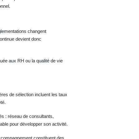
onnel.
églementations changent
continue devient donc
iquée aux RH ou la qualité de vie
ères de sélection incluent les taux
té.
és : réseau de consultants,
able pour développer son activité.
 l'accompagnement constituent des