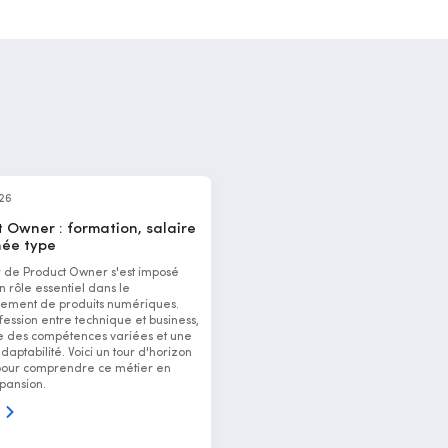
026
 Owner : formation, salaire
née type
r de Product Owner s'est imposé
rôle essentiel dans le
ement de produits numériques.
fession entre technique et business,
des compétences variées et une
aptabilité. Voici un tour d'horizon
pour comprendre ce métier en
pansion.
s