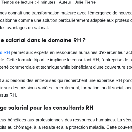
Temps de lecture : 4 minutes
Auteur : Julie Pierre
nes connaît une transformation majeure avec l'émergence de nouvea
e positionne comme une solution particulièrement adaptée aux profess
es avantages du salariat.
e salarial dans le domaine RH ?
ers RH
permet aux experts en ressources humaines d'exercer leur act
té. Cette formule tripartite implique le consultant RH, l'entreprise de po
iberté commerciale et technique while bénéficiant d'une couverture so
t aux besoins des entreprises qui recherchent une expertise RH ponct
enir sur des missions variées : recrutement, formation, audit socia
essus RH.
e salarial pour les consultants RH
reux bénéfices aux professionnels des ressources humaines. La sécuri
its au chômage, à la retraite et à la protection maladie. Cette couver