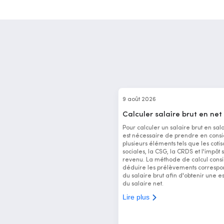
9 août 2026
Calculer salaire brut en net
Pour calculer un salaire brut en salai
est nécessaire de prendre en consi
plusieurs éléments tels que les cotis
sociales, la CSG, la CRDS et l'impôt s
revenu. La méthode de calcul consi
déduire les prélèvements correspo
du salaire brut afin d'obtenir une e
du salaire net.
Lire plus