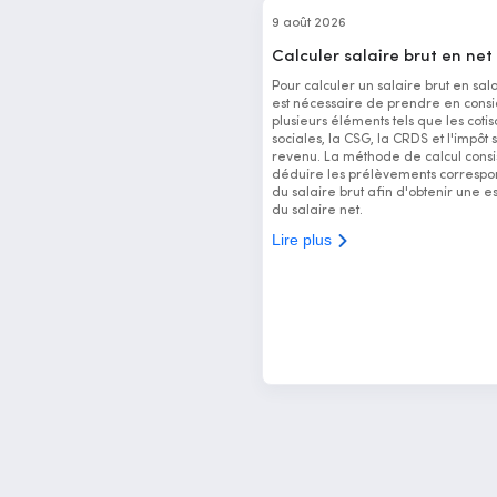
9 août 2026
Calculer salaire brut en net
Pour calculer un salaire brut en salai
est nécessaire de prendre en consi
plusieurs éléments tels que les cotis
sociales, la CSG, la CRDS et l'impôt s
revenu. La méthode de calcul consi
déduire les prélèvements correspo
du salaire brut afin d'obtenir une e
du salaire net.
Lire plus