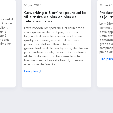
30 juil. 2026
21 juin 2
Coworking à Biarritz : pourquoi la
Product
ville attire de plus en plus de
et jour
re net, il
télétravailleurs
dération
Le métie
ations
comme un 
Entre l'océan, les spots de surf et un art de
ur le
développ
vivre qui ne se dément pas, Biarritz a
ste à
Cette pro
toujours fait rêver les vacanciers. Depuis
ndants
demande 
quelques années, elle séduit un nouveau
stimation
grande ad
public : les télétravailleurs. Avec la
complet 
généralisation du travail hybride, de plus en
pleine ex
plus d'indépendants, de salariés à distance
et de digital nomads choisissent la côte
Lire plu
basque comme base de travail, au moins
une partie de l'année.
Lire plus