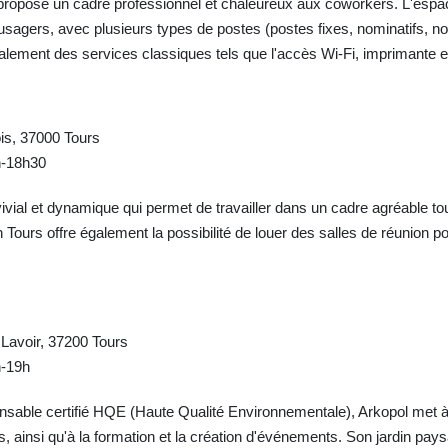
ropose un cadre professionnel et chaleureux aux coworkers. L'espac
sagers, avec plusieurs types de postes (postes fixes, nominatifs, n
lement des services classiques tels que l'accès Wi-Fi, imprimante e
is, 37000 Tours
h-18h30
ial et dynamique qui permet de travailler dans un cadre agréable tou
n Tours offre également la possibilité de louer des salles de réunion
 Lavoir, 37200 Tours
h-19h
nsable certifié HQE (Haute Qualité Environnementale), Arkopol met à
, ainsi qu'à la formation et la création d'événements. Son jardin pay