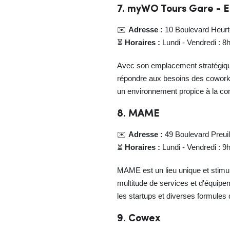
7. myWO Tours Gare - 
✉️
Adresse :
10 Boulevard Heurt
⏳
Horaires :
Lundi - Vendredi : 8
Avec son emplacement stratégiqu
répondre aux besoins des coworke
un environnement propice à la conc
8. MAME
✉️
Adresse :
49 Boulevard Preuil
⏳
Horaires :
Lundi - Vendredi : 9
MAME est un lieu unique et stimulan
multitude de services et d'équipem
les startups et diverses formules 
9. Cowex