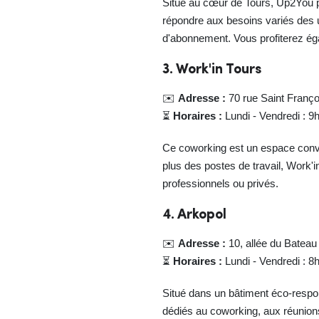
Situé au cœur de Tours, Up2You p
répondre aux besoins variés des u
d'abonnement. Vous profiterez éga
3. Work'in Tours
✉️
Adresse :
70 rue Saint Franço
⏳
Horaires :
Lundi - Vendredi : 9
Ce coworking est un espace conviv
plus des postes de travail, Work'i
professionnels ou privés.
4. Arkopol
✉️
Adresse :
10, allée du Bateau
⏳
Horaires :
Lundi - Vendredi : 8
Situé dans un bâtiment éco-respo
dédiés au coworking, aux réunions