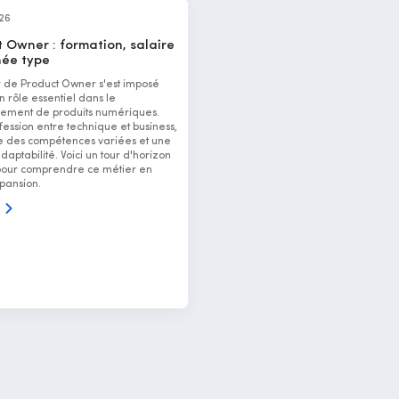
026
 Owner : formation, salaire
née type
r de Product Owner s'est imposé
rôle essentiel dans le
ement de produits numériques.
fession entre technique et business,
des compétences variées et une
aptabilité. Voici un tour d'horizon
pour comprendre ce métier en
pansion.
s