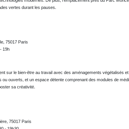
technologies modernes. De plus, l'emplacement près du Parc Moncea
apades vertes durant les pauses.
le, 75017 Paris
 - 19h
ent sur le bien-être au travail avec des aménagements végétalisés e
s ou ouverts, et un espace détente comprenant des modules de médi
oster sa créativité.
ère, 75017 Paris
h30 - 19h30