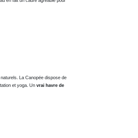
u en fait un cadre agréable pour
t naturels. La Canopée dispose de
tation et yoga. Un
vrai havre de