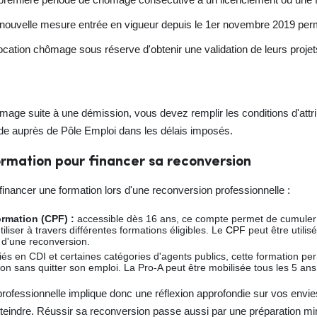
e nouvelle mesure entrée en vigueur depuis le 1er novembre 2019 perm
llocation chômage sous réserve d'obtenir une validation de leurs proj
chômage suite à une démission, vous devez remplir les conditions d'att
nde auprès de Pôle Emploi dans les délais imposés.
 formation pour financer sa reconversion
r financer une formation lors d'une reconversion professionnelle :
rmation (CPF) :
accessible dès 16 ans, ce compte permet de cumuler 
tiliser à travers différentes formations éligibles. Le
CPF
peut être utilis
 d'une reconversion.
iés en CDI et certaines catégories d'agents publics, cette formation pe
ion sans quitter son emploi. La Pro-A peut être mobilisée tous les 5 ans
professionnelle implique donc une réflexion approfondie sur vos envies 
eindre. Réussir sa reconversion passe aussi par une préparation m