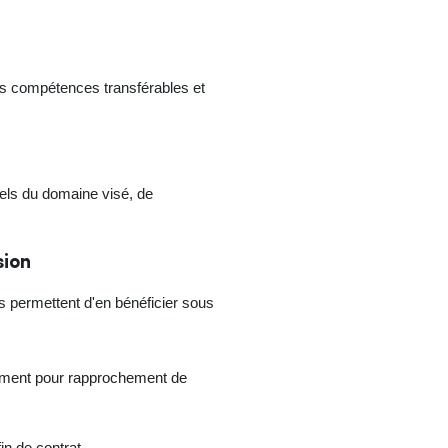
 les compétences transférables et
nels du domaine visé, de
sion
s permettent d'en bénéficier sous
ement pour rapprochement de
n de contrat.