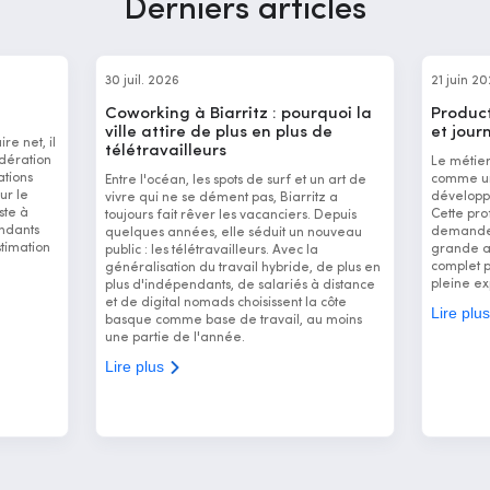
Derniers articles
30 juil. 2026
21 juin 2
Coworking à Biarritz : pourquoi la
Product
ville attire de plus en plus de
et jour
re net, il
télétravailleurs
dération
Le métie
ations
comme un 
Entre l'océan, les spots de surf et un art de
ur le
développ
vivre qui ne se dément pas, Biarritz a
ste à
Cette pro
toujours fait rêver les vacanciers. Depuis
ndants
demande 
quelques années, elle séduit un nouveau
stimation
grande ad
public : les télétravailleurs. Avec la
complet 
généralisation du travail hybride, de plus en
pleine ex
plus d'indépendants, de salariés à distance
et de digital nomads choisissent la côte
Lire plu
basque comme base de travail, au moins
une partie de l'année.
Lire plus