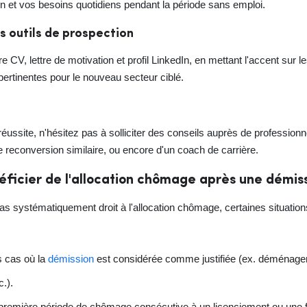
on et vos besoins quotidiens pendant la période sans emploi.
es outils de prospection
re CV, lettre de motivation et profil LinkedIn, en mettant l'accent sur
pertinentes pour le nouveau secteur ciblé.
ssite, n'hésitez pas à solliciter des conseils auprès de profession
 reconversion similaire, ou encore d'un coach de carrière.
éficier de l'allocation chômage après une démis
s systématiquement droit à l'allocation chômage, certaines situation
es cas où la
démission
est considérée comme justifiée (ex. déménag
c.).
première période de chômage consécutive à un licenciement ou une fi