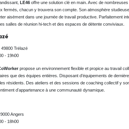
randissant,
LE46
offre une solution clé en main. Avec de nombreuses 
x fermés, chacun y trouvera son compte. Son atmosphère studieus
er aisément dans une journée de travail productive. Parfaitement int
des salles de réunion hi-tech et des espaces de détente conviviaux.
azé
 49800 Trélazé
h00 - 19h00
CoWorker
propose un environnement flexible et propice au travail coll
taires que des équipes entières. Disposant d’équipements de dernière 
es résidents. Des ateliers et des sessions de coaching collectif y s
sentiment d'appartenance à une communauté dynamique.
49000 Angers
h00 - 18h00