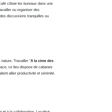
 café côtoie les bureaux dans une
availler ou organiser des
des discussions tranquilles ou
ature. Travailler "
A la cime des
 space, ce lieu dispose de cabanes
ent allier productivité et sérénité.
et à la collaboration. Localisé