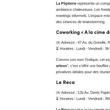
La Pépiterie
représente un compro
ambiance chaleureuse. Les freelan
meetings informels. L’espace mise
des séances de brainstorming.
Coworking « A la cime d
✉️ Adresse : 47 Av. du Grésillé, 
⏳ Horaires : Lundi - Vendredi : 9h
Comme son nom l’indique, cet espa
arbres
", c’est s’offrir une bouff
privatives idéales pour des réunion
Le Reca
✉️ Adresse : 12b Av. Denis Papi
⏳ Horaires : Lundi - Vendredi : 9
Le Reca
est plus qu’un simple esp