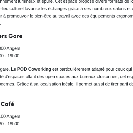
onnement lumineux et épuré. Cet espace propose divers formats de loc
rs-lieu culturel favorise les échanges grâce à ses nombreux salons et
 à promouvoir le bien-être au travail avec des équipements ergono
.
ers Gare
000 Angers
h00 - 19h00
 gare,
Le POD Coworking
est particulièrement adapté pour ceux qui 
ité d’espaces allant des open spaces aux bureaux cloisonnés, cet es
odernes. Grâce à sa localisation idéale, il permet aussi de tirer pa
 Café
100 Angers
h30 - 18h00