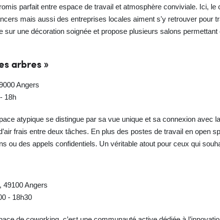
mis parfait entre espace de travail et atmosphère conviviale. Ici, le
cers mais aussi des entreprises locales aiment s'y retrouver pour tr
 sur une décoration soignée et propose plusieurs salons permettant 
es arbres »
49000 Angers
 - 18h
ce atypique se distingue par sa vue unique et sa connexion avec la n
ée d’air frais entre deux tâches. En plus des postes de travail en open
s ou des appels confidentiels. Un véritable atout pour ceux qui souhait
n, 49100 Angers
h00 - 18h30
ace de coworking, c’est une communauté active dédiée à l’innovation 