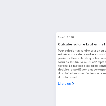
8 août 2026
Calculer salaire brut en net
Pour calculer un salaire brut en salai
est nécessaire de prendre en consi
plusieurs éléments tels que les cotis
sociales, la CSG, la CRDS et l'impôt s
revenu. La méthode de calcul consi
déduire les prélèvements correspo
du salaire brut afin d'obtenir une e
du salaire net.
Lire plus