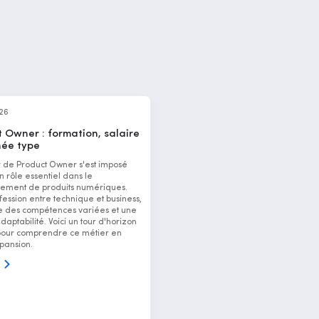
026
 Owner : formation, salaire
née type
r de Product Owner s'est imposé
rôle essentiel dans le
ement de produits numériques.
fession entre technique et business,
des compétences variées et une
aptabilité. Voici un tour d'horizon
pour comprendre ce métier en
pansion.
s